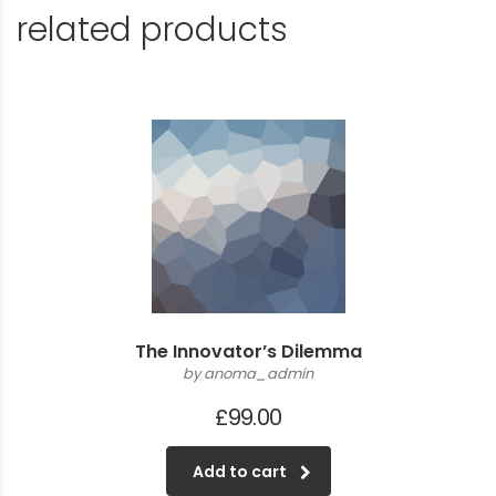
related products
The Innovator’s Dilemma
by anoma_admin
£
99.00
Add to cart